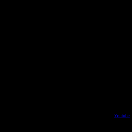
Youtube