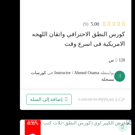
(9)
5.00
كورس النطق الاحترافي واتقان اللهجه
الامريكية فى اسرع وقت
120س
بواسطة
Instructor / Ahmed Osama
في
كورسات
I/
مسجلة
إضافة إلى السلة
899,00
EGP
1.200,00
EGP
السعر
السعر
الحالي
الأصلي
هو:
هو:
SAVE
42.32%
1.200,00 EGP.
899,00 EGP.