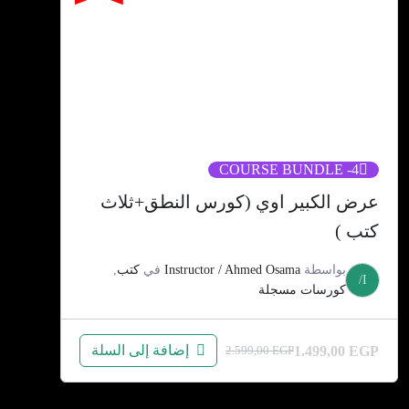
- COURSE BUNDLE
4
عرض الكبير اوي (كورس النطق+ثلاث
كتب )
بواسطة
Instructor / Ahmed Osama
في
كتب
,
I/
كورسات مسجلة
إضافة إلى السلة
1.499,00
EGP
2.599,00
EGP
السعر
السعر
الحالي
الأصلي
هو:
هو: