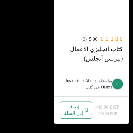
(2)
5.00
كتاب أنجليزي الاعمال
(بيزنس أنجلش)
بواسطة
Instructor / Ahmed
I/
Osama
في
كتب
إضافة
449,00
EGP
إلى السلة
السعر
السعر
500,00
EGP
الحالي
الأصلي
هو:
هو: