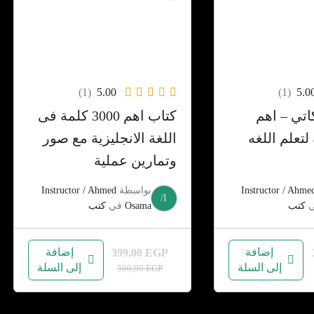
(1)
5.00
(1)
5.0
اتي – اهم
كتاب اهم 3000 كلمة فى
لة لتعلم اللغه
اللغة الانجليزية مع صور
وتمارين عملية
Instructor / Ahme
بواسطة
Instructor / Ahmed
I/
كتب
Osama
في
كتب
إضافة
إضافة
399,00
EGP
إلى السلة
إلى السلة
السعر
السعر
500,00
EGP
الحالي
الأصلي
هو:
هو: